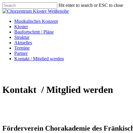
Skip
Hit enter to search or ESC to close
to
Close
main
Search
content
Menu
Menu
Musikalisches Konzept
Kloster
Baufortschritt / Pläne
Struktur
Aktuelles
Termine
Partner
Kontakt / Mitglied werden
Kontakt / Mitglied werden
Förderverein Chorakademie des Fränkisch