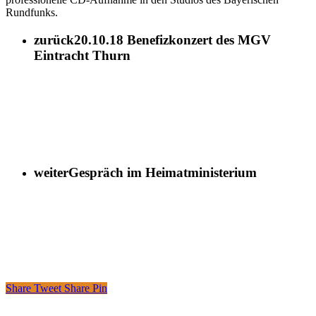
Rundfunks.
zurück
20.10.18 Benefizkonzert des MGV
Eintracht Thurn
weiter
Gespräch im Heimatministerium
Share
Tweet
Share
Pin