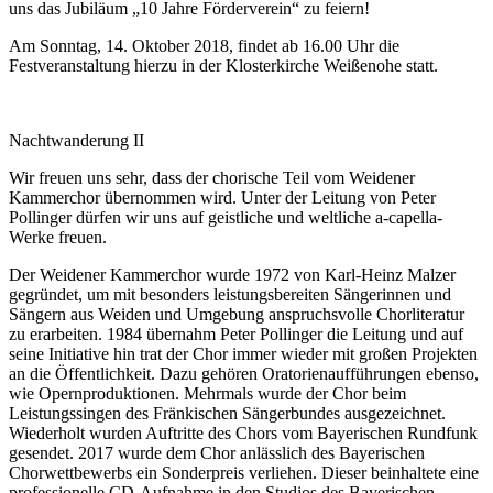
uns das Jubiläum „10 Jahre Förderverein“ zu feiern!
Am Sonntag, 14. Oktober 2018, findet ab 16.00 Uhr die
Festveranstaltung hierzu in der Klosterkirche Weißenohe statt.
Nachtwanderung II
Wir freuen uns sehr, dass der chorische Teil vom Weidener
Kammerchor übernommen wird. Unter der Leitung von Peter
Pollinger dürfen wir uns auf geistliche und weltliche a-capella-
Werke freuen.
Der Weidener Kammerchor wurde 1972 von Karl-Heinz Malzer
gegründet, um mit besonders leistungsbereiten Sängerinnen und
Sängern aus Weiden und Umgebung anspruchsvolle Chorliteratur
zu erarbeiten. 1984 übernahm Peter Pollinger die Leitung und auf
seine Initiative hin trat der Chor immer wieder mit großen Projekten
an die Öffentlichkeit. Dazu gehören Oratorienaufführungen ebenso,
wie Opernproduktionen. Mehrmals wurde der Chor beim
Leistungssingen des Fränkischen Sängerbundes ausgezeichnet.
Wiederholt wurden Auftritte des Chors vom Bayerischen Rundfunk
gesendet. 2017 wurde dem Chor anlässlich des Bayerischen
Chorwettbewerbs ein Sonderpreis verliehen. Dieser beinhaltete eine
professionelle CD-Aufnahme in den Studios des Bayerischen