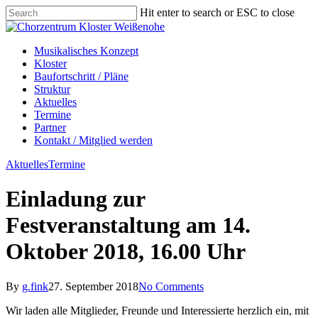
Skip
Hit enter to search or ESC to close
to
Close
main
Search
content
Menu
Menu
Musikalisches Konzept
Kloster
Baufortschritt / Pläne
Struktur
Aktuelles
Termine
Partner
Kontakt / Mitglied werden
Aktuelles
Termine
Einladung zur
Festveranstaltung am 14.
Oktober 2018, 16.00 Uhr
By
g.fink
27. September 2018
No Comments
Wir laden alle Mitglieder, Freunde und Interessierte herzlich ein, mit