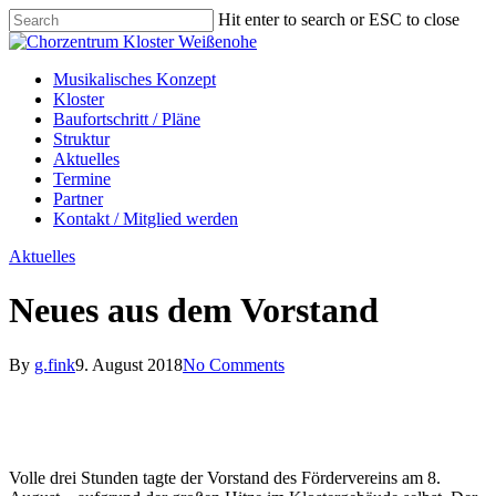
Skip
Hit enter to search or ESC to close
to
Close
main
Search
content
Menu
Menu
Musikalisches Konzept
Kloster
Baufortschritt / Pläne
Struktur
Aktuelles
Termine
Partner
Kontakt / Mitglied werden
Aktuelles
Neues aus dem Vorstand
By
g.fink
9. August 2018
No Comments
Volle drei Stunden tagte der Vorstand des Fördervereins am 8.