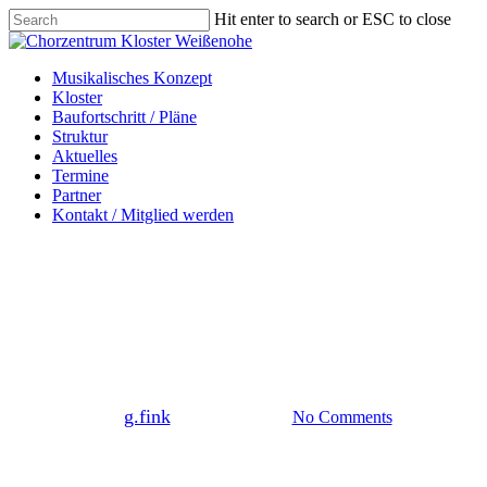
Skip
Hit enter to search or ESC to close
to
Close
main
Search
content
Menu
Menu
Musikalisches Konzept
Kloster
Baufortschritt / Pläne
Struktur
Aktuelles
Termine
Partner
Kontakt / Mitglied werden
Aktuelles
Detaillierte Planungen vor Ort
mit Architekt Hirner
By
g.fink
26. Oktober 2023
No Comments