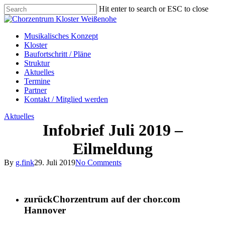
Skip
Hit enter to search or ESC to close
to
Close
main
Search
content
Menu
Menu
Musikalisches Konzept
Kloster
Baufortschritt / Pläne
Struktur
Aktuelles
Termine
Partner
Kontakt / Mitglied werden
Aktuelles
Infobrief Juli 2019 –
Eilmeldung
By
g.fink
29. Juli 2019
No Comments
zurück
Chorzentrum auf der chor.com
Hannover